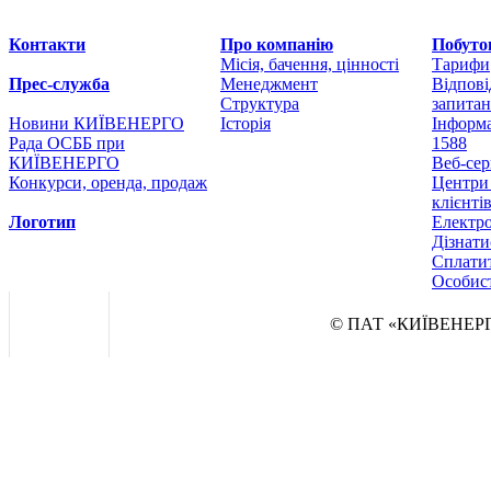
Контакти
Про компанію
Побуто
Місія, бачення, цінності
Тарифи
Прес-служба
Менеджмент
Відпові
Структура
запита
Новини КИЇВЕНЕРГО
Історія
Інформа
Рада ОСББ при
1588
КИЇВЕНЕРГО
Веб-сер
Конкурси, оренда, продаж
Центри
клієнті
Логотип
Електр
Дізнат
Сплатит
Особист
© ПАТ «КИЇВЕНЕРГ