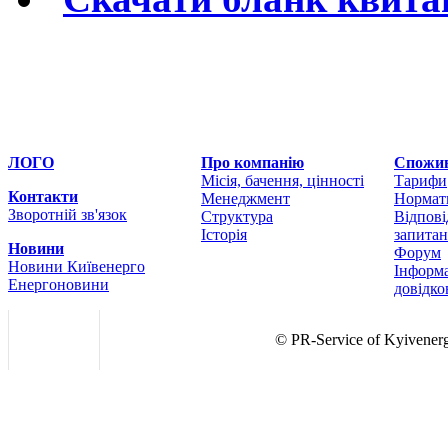
ЛОГО
Про компанію
Спожи
Місія, бачення, цінності
Тарифи
Контакти
Менеджмент
Нормат
Зворотній зв'язок
Структура
Відпові
Історія
запита
Новини
Форум
Новини Київенерго
Інформ
Енергоновини
довідко
© PR-Service of Kyivener