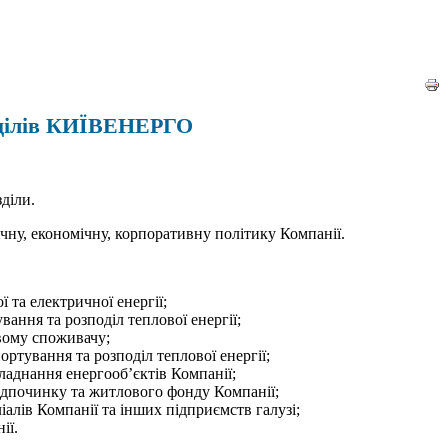
озділів КИЇВЕНЕРГО
діли.
ічну, економічну, корпоративну політику Компанії.
 та електричної енергії;
ання та розподіл теплової енергії;
евому споживачу;
ртування та розподіл теплової енергії;
ладнання енергооб’єктів Компанії;
відпочинку та житлового фонду Компанії;
алів Компанії та інших підприємств галузі;
ії.