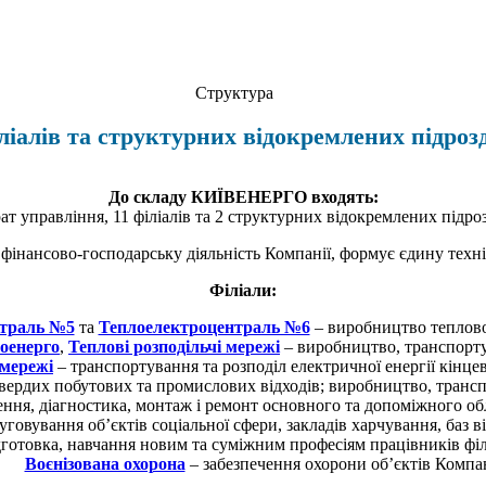
Структура
іліалів та структурних відокремлених підр
До складу КИЇВЕНЕРГО входять:
ат управління, 11 філіалів та 2 структурних відокремлених підроз
 фінансово-­господарську діяльність Компанії, формує єдину техн
Філіали:
нтраль №5
та
Теплоелектроцентраль №6
– виробництво теплової
оенерго
,
Теплові розподільчі мережі
– виробництво, транспортув
 мережі
– транспортування та розподіл електричної енергії кінц
ердих побутових та промислових відходів; виробництво, транспо
ння, діагностика, монтаж і ремонт основного та допоміжного об
говування об’єктів соціальної сфери, закладів харчування, баз 
дготовка, навчання новим та суміжним професіям працівників філі
Воєнізована охорона
– забезпечення охорони об’єктів Компан