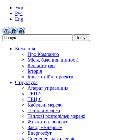
Укр
Рус
Eng
Компанія
Про Компанію
Місія, бачення, цінності
Керівництво
Історія
Інвестиційні проекти
Структура
Апарат управління
ТЕЦ-5
ТЕЦ-6
Кабельні мережі
Теплові мережі
Теплові розподільчі мережі
Житлотеплоенерго
Завод «Енергія»
Енергозбут
Спеценергоавтосервіс