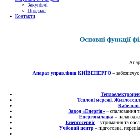
Закупівлі
Продажі
Контакти
Основні функції ф
Апар
Апарат управління КИЇВЕНЕРГО
– забезпечує
Теплоелектроце
Теплові мережі
,
Житлотепл
Кабельні
Завод «Енергія
»
– спалювання тв
Енергоналадка
– налагодже
Енергосервіс
– утримання та обслу
Учбовий центр
– підготовка, перепі