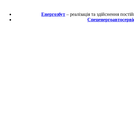
Енергозбут
– реалізація та здійснення пості
Спеценергоавтосерві