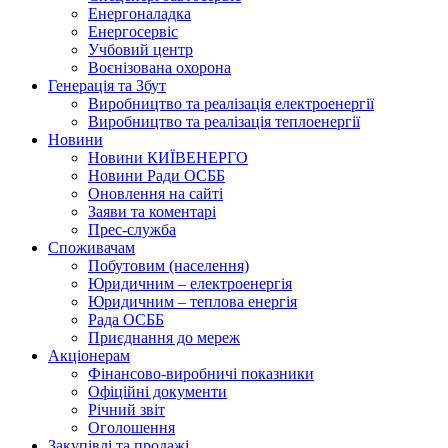
Енергоналадка
Енергосервіс
Учбовий центр
Воєнізована охорона
Генерація та Збут
Виробництво та реалізація електроенергії
Виробництво та реалізація теплоенергії
Новини
Новини КИЇВЕНЕРГО
Новини Ради ОСББ
Оновлення на сайті
Заяви та коментарі
Прес-служба
Споживачам
Побутовим (населення)
Юридичним – електроенергія
Юридичним – теплова енергія
Рада ОСББ
Приєднання до мереж
Акціонерам
Фінансово-виробничі показники
Офіційні документи
Річний звіт
Оголошення
Закупівлі та продажі