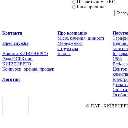
Цікавить номер КС
Інша причина
Контакти
Про компанію
Побуто
Місія, бачення, цінності
Тарифи
Прес-служба
Менеджмент
Відпові
Структура
запита
Новини КИЇВЕНЕРГО
Історія
Інформа
Рада ОСББ при
1588
КИЇВЕНЕРГО
Веб-сер
Конкурси, оренда, продаж
Центри
клієнті
Логотип
Електр
Дізнат
Сплатит
Особист
© ПАТ «КИЇВЕНЕРГ