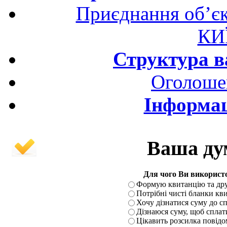
Приєднання об’єк
КИ
Структура ва
Оголоше
Інформац
Ваша ду
Для чого Ви використ
Формую квитанцію та друк
Потрібні чисті бланки кви
Хочу дізнатися суму до с
Дізнаюся суму, щоб сплат
Цікавить розсилка пові