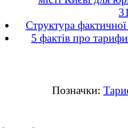
3
Структура фактичної 
5 фактів про тарифи
Позначки:
Тари