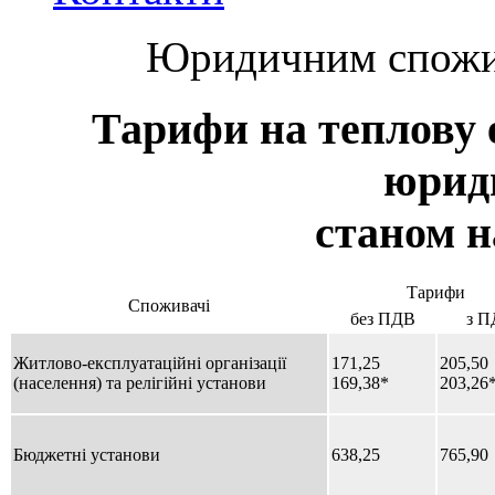
Юридичним спожив
Тарифи на теплову е
юрид
станом на
Тарифи
Споживачі
без ПДВ
з П
Житлово-експлуатаційні організації
171,25
205,50
(населення) та релігійні установи
169,38*
203,26
Бюджетні установи
638,25
765,90