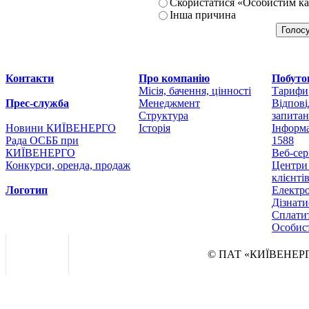
Скористатися «Особистим ка
Інша причина
Контакти
Про компанію
Побуто
Місія, бачення, цінності
Тарифи
Прес-служба
Менеджмент
Відпові
Структура
запита
Новини КИЇВЕНЕРГО
Історія
Інформа
Рада ОСББ при
1588
КИЇВЕНЕРГО
Веб-сер
Конкурси, оренда, продаж
Центри
клієнті
Логотип
Електр
Дізнат
Сплатит
Особист
© ПАТ «КИЇВЕНЕРГ