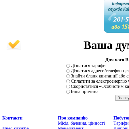
Ваша ду
Для чого В
Дізнатися тарифи
Дізнатися адреси/телефон ц
Знайти бланк квитанції або
Сплатити за електроенергію 
Скористатися «Особистим ка
Інша причина
Контакти
Про компанію
Побуто
Місія, бачення, цінності
Тарифи
Прес-служба
Менеджмент
Відпові